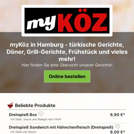
myKöz in Hamburg - türkische Gerichte,
Döner, Grill-Gerichte, Frühstück und vieles
mehr!
Hier finden Sie eine Übersicht unserer Gerichte!
Online bestellen
Beliebte Produkte
Drehspieß Box
i
9,90 €*
mit Salat, Sauce und Beilage nach Wahl
Drehspieß Sandwich mit Hähnchenfleisch (Drehspieß)
i
9,00 €*
mit Salat und Sauce