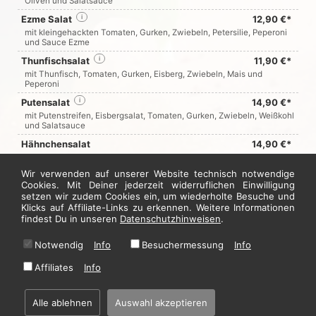
Oliven und Salatsauce
Ezme Salat
i
12,90 €*
mit kleingehackten Tomaten, Gurken, Zwiebeln, Petersilie, Peperoni
und Sauce Ezme
Thunfischsalat
i
11,90 €*
mit Thunfisch, Tomaten, Gurken, Eisberg, Zwiebeln, Mais und
Peperoni
Putensalat
i
14,90 €*
mit Putenstreifen, Eisbergsalat, Tomaten, Gurken, Zwiebeln, Weißkohl
und Salatsauce
Hähnchensalat
14,90 €*
mit Hähnchenstreifen, Eisbergsalat, Tomaten, Gurken, Zwiebeln,
Weißkohl und Salatsauce
Wir verwenden auf unserer Website technisch notwendige
Cookies. Mit Deiner jederzeit widerruflichen Einwilligung
setzen wir zudem Cookies ein, um wiederholte Besuche und
Jetzt hier bestellen
Klicks auf Affiliate-Links zu erkennen. Weitere Informationen
findest Du in unseren
Datenschutzhinweisen
.
Notwendig
Info
Besuchermessung
Info
* Alle Preise in Euro inkl. gesetzl. MwSt. Abbildungen können ggf. abweichen.
Informationen zu Inhalts- und Zusatzstoffen finden Sie unter
i
Affiliates
Info
Alle ablehnen
Auswahl akzeptieren
Home
·
Impressum
·
Datenschutzhinweise
·
AGB