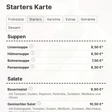
Starters Karte
Frühstück
Starters
Gerichte
Extras
Getränke
Dessert
Suppen
Linsensuppe
i
8,50 €*
Hühnersuppe
i
8,50 €*
Bohnensuppe
i
7,50 €*
Pansensuppe
i
8,50 €*
Salate
Bauernsalat
i
9,90 €*
mit Tomaten, Gurken, Peperoni, Petersilie, Zwiebeln, Weißkäse und
Oliven
Gemischter Salat
i
10,50 €*
mit Eisbergsalat, Tomaten, Gurken, Weißkohl, Zwiebeln, Weichkäse,