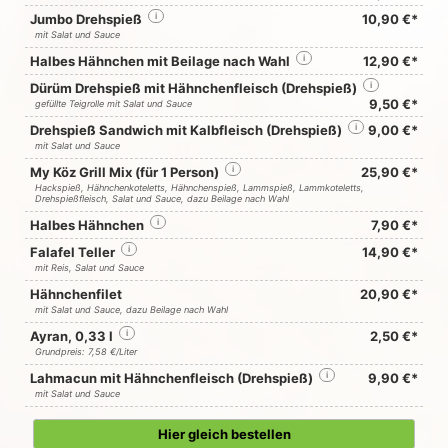
Jumbo Drehspieß
i
10,90 €*
mit Salat und Sauce
Halbes Hähnchen mit Beilage nach Wahl
i
12,90 €*
Dürüm Drehspieß mit Hähnchenfleisch (Drehspieß)
i
9,50 €*
gefüllte Teigrolle mit Salat und Sauce
Drehspieß Sandwich mit Kalbfleisch (Drehspieß)
i
9,00 €*
mit Salat und Sauce
My Köz Grill Mix (für 1 Person)
i
25,90 €*
Hackspieß, Hähnchenkoteletts, Hähnchenspieß, Lammspieß, Lammkoteletts,
Drehspießfleisch, Salat und Sauce, dazu Beilage nach Wahl
Halbes Hähnchen
i
7,90 €*
Falafel Teller
i
14,90 €*
mit Reis, Salat und Sauce
Hähnchenfilet
20,90 €*
mit Salat und Sauce, dazu Beilage nach Wahl
Ayran, 0,33 l
i
2,50 €*
Grundpreis: 7,58 €/Liter
Lahmacun mit Hähnchenfleisch (Drehspieß)
i
9,90 €*
mit Salat und Sauce
Hier gleich bestellen